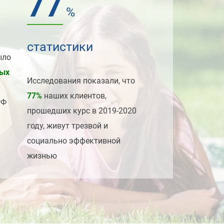
77
%
статистики
ыло
ных
Исследования показали, что
77%
наших клиентов,
РФ
прошедших курс в 2019-2020
году, живут трезвой и
социально эффективной
жизнью