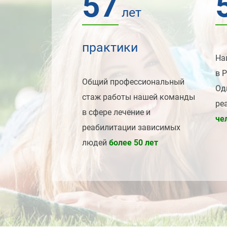
57
лет
практики
На
в 
Общий профессиональный
Од
стаж работы нашей команды
ре
в сфере лечение и
че
реабилитации зависимых
людей
более 50 лет