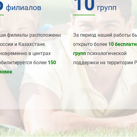
5
10
филиалов
групп
ши филиалы расположены
За период нашей работы б
России и Казахстане.
открыто более
10 бесплат
новременно в центрах
групп
психологической
абилитируется более
150
поддержки на территории 
ловек