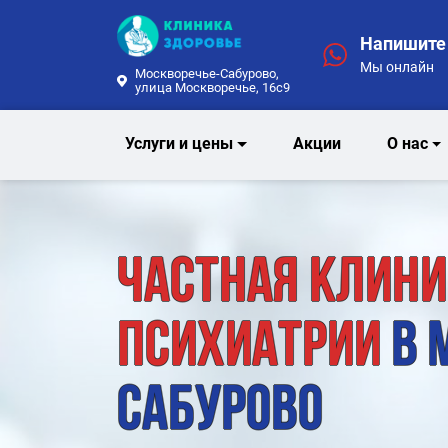
Напишите 
Мы онлайн
Москворечье-Сабурово,
улица Москворечье, 16с9
Услуги и цены
Акции
О нас
Частная клини
психиатрии
в 
Сабурово