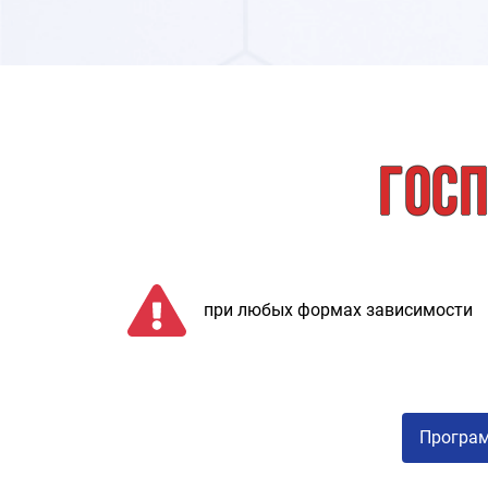
Госп
при любых формах зависимости
Програм